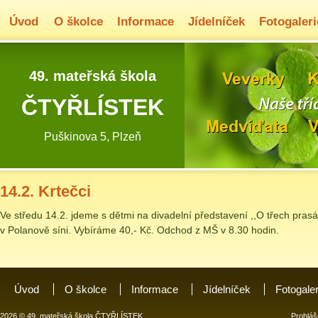
Úvod
O školce
Informace
Jídelníček
Fotogaleri
49. mateřská škola
ČTYŘLÍSTEK
Puškinova 5, Plzeň
14.2. Krtečci
Ve středu 14.2. jdeme s dětmi na divadelní představení ,,O třech pras
v Polanově síni. Vybíráme 40,- Kč. Odchod z MŠ v 8.30 hodin.
Úvod
O školce
Informace
Jídelníček
Fotogale
2026 © 49. mateřská škola ČTYŘLÍSTEK
Prohláš