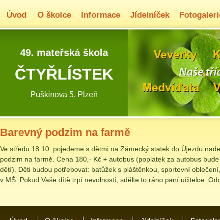
Úvod
O školce
Informace
Jídelníček
Fotogaleri
49. mateřská škola
ČTYŘLÍSTEK
Puškinova 5, Plzeň
Barevný podzim na farmě
Ve středu 18.10. pojedeme s dětmi na Zámecký statek do Újezdu nad
podzim na farmě. Cena 180,- Kč + autobus (poplatek za autobus bude
dětí). Děti budou potřebovat: batůžek s pláštěnkou, sportovní oblečení
v MŠ. Pokud Vaše dítě trpí nevolností, sdělte to ráno paní učitelce. O