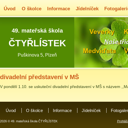
Úvod
O školce
Informace
Jídelníček
Fotogaleri
49. mateřská škola
ČTYŘLÍSTEK
Puškinova 5, Plzeň
divadelní představení v MŠ
V pondělí 1.10. se uskuteční divadelní představení v MŠ s názvem ,,M
Úvod
O školce
Informace
Jídelníček
Fotogale
2026 © 49. mateřská škola ČTYŘLÍSTEK
Prohláš