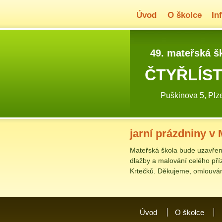
Úvod
O školce
In
49. mateřská š
ČTYŘLÍS
Puškinova 5, Plz
jarní prázdniny v
Mateřská škola bude uzavřena
dlažby a malování celého pří
Krtečků. Děkujeme, omlouvám
Úvod
O školce