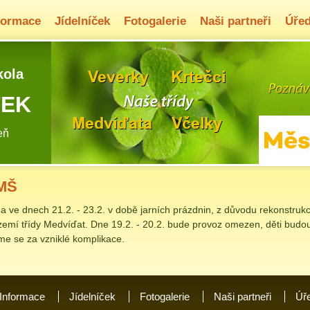
formace
Jídelníček
Fotogalerie
Naši partneři
Úřed
kola
TEK
eň
 MŠ
 ve dnech 21.2. - 23.2. v době jarních prázdnin, z důvodu rekonstru
zemí třídy Medvíďat. Dne 19.2. - 20.2. bude provoz omezen, děti budo
e se za vzniklé komplikace.
Informace
Jídelníček
Fotogalerie
Naši partneři
Úř