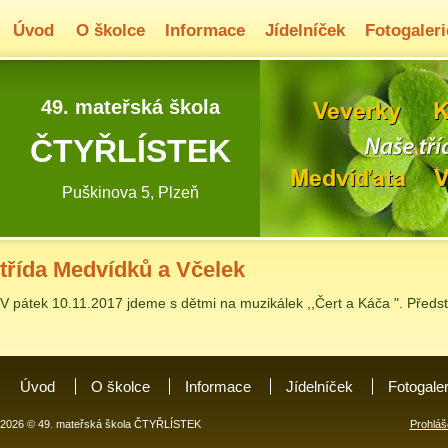
Úvod
O školce
Informace
Jídelníček
Fotogaleri
49. mateřská škola
ČTYŘLÍSTEK
Puškinova 5, Plzeň
třída Medvídků a Včelek
V pátek 10.11.2017 jdeme s dětmi na muzikálek ,,Čert a Káča ". Předst
Úvod
O školce
Informace
Jídelníček
Fotogale
2026 © 49. mateřská škola ČTYŘLÍSTEK
Prohláš