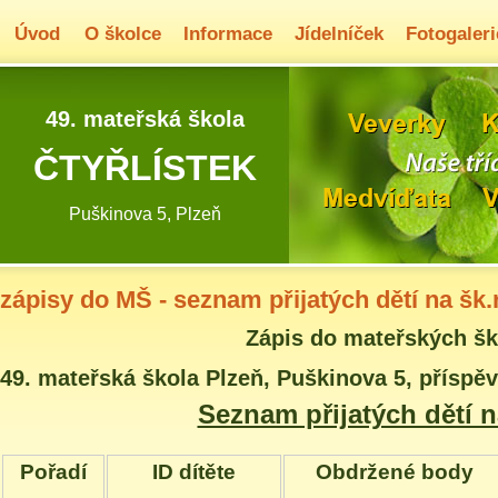
Úvod
O školce
Informace
Jídelníček
Fotogaleri
49. mateřská škola
ČTYŘLÍSTEK
Puškinova 5, Plzeň
zápisy do MŠ - seznam přijatých dětí na šk.
Zápis do mateřských šk
49. mateřská škola Plzeň, Puškinova 5, příspě
Seznam přijatých dětí n
Pořadí
ID dítěte
Obdržené body