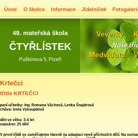
Úvod
O školce
Informace
Jídelníček
Fotogaleri
49. mateřská škola
ČTYŘLÍSTEK
Puškinova 5, Plzeň
Krtečci
třída KRTEČCI
paní učitelky:
Ing. Romana Váchová, Lenka Šnajdrová
chůva: Iveta Vykoupilová
děti ve věku:
3-4 let
zapsáno:
25 dětí
V první třídě se zaměřujeme hlavně na adaptaci nově příchozích dětí. Na sezn