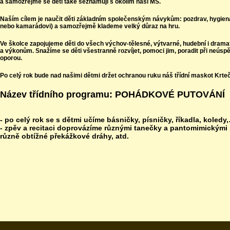
a samozřejmě se děti také seznamují s okolím naší MŠ.
Naším cílem je naučit děti základním společenským návykům: pozdrav, hygien
nebo kamarádovi) a samozřejmě klademe velký důraz na hru.
Ve školce zapojujeme děti do všech výchov-tělesné, výtvarné, hudební i drama
a výkonům. Snažíme se děti všestranně rozvíjet, pomoci jim, poradit při neúspě
oporou.
Po celý rok bude nad našimi dětmi držet ochranou ruku náš třídní maskot Krte
Název třídního programu: POHÁDKOVÉ PUTOVÁNÍ
- po celý rok se s dětmi učíme básničky, písničky, říkadla, koledy
- zpěv a recitaci doprovázíme různými tanečky a pantomimickými 
různě obtížné překážkové dráhy, atd.